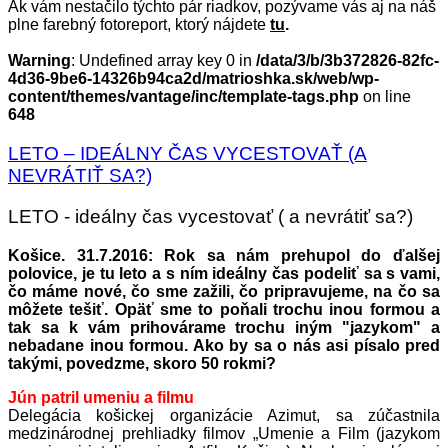
Ak vám nestačilo týchto pár riadkov, pozývame vás aj na náš
plne farebný fotoreport, ktorý nájdete
tu
.
Warning
: Undefined array key 0 in
/data/3/b/3b372826-82fc-
4d36-9be6-14326b94ca2d/matrioshka.sk/web/wp-
content/themes/vantage/inc/template-tags.php
on line
648
LETO – IDEÁLNY ČAS VYCESTOVAŤ (A
NEVRÁTIŤ SA?)
LETO - ideálny čas vycestovať ( a nevrátiť sa?)
Košice. 31.7.2016: Rok sa nám prehupol do ďalšej
polovice, je tu leto a s ním ideálny čas podeliť sa s vami,
čo máme nové, čo sme zažili, čo pripravujeme, na čo sa
môžete tešiť. Opäť sme to poňali trochu inou formou a
tak sa k vám prihovárame trochu iným "jazykom" a
nebadane inou formou. Ako by sa o nás asi písalo pred
takými, povedzme, skoro 50 rokmi?
Jún patril umeniu a filmu
Delegácia košickej organizácie Azimut, sa zúčastnila
medzinárodnej prehliadky filmov „Umenie a Film (jazykom