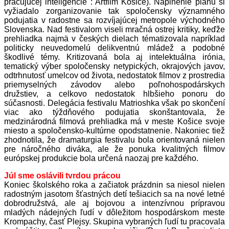
pracujucej inteligencie : Artfilm Košice). Naplnenie plánu si
vyžiadalo zorganizovanie tak spoločensky významného
podujatia v radostne sa rozvíjajúcej metropole východného
Slovenska. Nad festivalom viseli mračná ostrej kritiky, keďže
prehliadka najmä v českých dielach tématizovala napríklad
politicky neuvedomelú delikventnú mládež a podobné
škodlivé témy. Kritizovaná bola aj intelektuálna irónia,
tematický výber spoločensky netypických, okrajových javov,
odtrhnutosť umelcov od života, nedostatok filmov z prostredia
priemyselných závodov alebo poľnohospodárskych
družstiev, a celkovo nedostatok hlbšieho ponoru do
súčasnosti. Delegácia festivalu Matrioshka však po skončení
viac ako týždňového podujatia skonštantovala, že
medzinárodná filmová prehliadka má v meste Košice svoje
miesto a spoločensko-kultúrne opodstatnenie. Nakoniec tiež
zhodnotila, že dramaturgia festivalu bola orientovaná nielen
pre náročného diváka, ale že ponuka kvalitných filmov
európskej produkcie bola určená naozaj pre každého.
Júl sme oslávili tvrdou prácou
Koniec školského roka a začiatok prázdnin sa niesol nielen
radostným jasotom šťastných detí tešiacich sa na nové letné
dobrodružstvá, ale aj bojovou a intenzívnou prípravou
mladých nádejných ľudí v dôležitom hospodárskom meste
Krompachy, časť Plejsy. Skupina vybraných ľudí tu pracovala