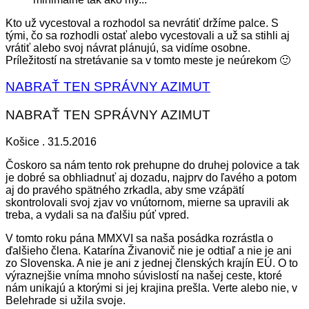
Kto už vycestoval a rozhodol sa nevrátiť držíme palce. S
tými, čo sa rozhodli ostať alebo vycestovali a už sa stihli aj
vrátiť alebo svoj návrat plánujú, sa vidíme osobne.
Príležitostí na stretávanie sa v tomto meste je neúrekom 🙂
NABRAŤ TEN SPRÁVNY AZIMUT
NABRAŤ TEN SPRÁVNY AZIMUT
Košice . 31.5.2016
Čoskoro sa nám tento rok prehupne do druhej polovice a tak
je dobré sa obhliadnuť aj dozadu, najprv do ľavého a potom
aj do pravého spätného zrkadla, aby sme vzápätí
skontrolovali svoj zjav vo vnútornom, mierne sa upravili ak
treba, a vydali sa na ďalšiu púť vpred.
V tomto roku pána MMXVI sa naša posádka rozrástla o
ďalšieho člena. Katarína Živanovič nie je odtiaľ a nie je ani
zo Slovenska. A nie je ani z jednej členských krajín EÚ. O to
výraznejšie vníma mnoho súvislostí na našej ceste, ktoré
nám unikajú a ktorými si jej krajina prešla. Verte alebo nie, v
Belehrade si užila svoje.