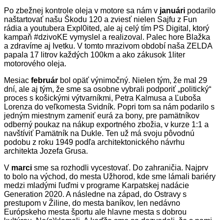
Po zbežnej kontrole oleja v motore sa nám v
januári
podarilo
naštartovať našu Škodu 120 a zviesť nielen Sajfu z Fun
rádia a youtubera Expl0ited, ale aj celý tím PS Digital, ktorý
kampaň #dzivoKE vymyslel a realizoval. Palec hore Blažka
a zdravíme aj Ivetku. V tomto mrazivom období naša ZELDA
papala 17 litrov každých 100km a ako zákusok 1liter
motorového oleja.
Mesiac
február
bol opäť výnimočný. Nielen tým, že mal 29
dní, ale aj tým, že sme sa osobne vybrali podporiť „politický“
proces s košickými výtvarníkmi, Petra Kalmusa a Ľuboša
Lorenza do veľkomesta Svidník. Popri tom sa nám podarilo s
jedným miestnym zameniť eurá za bony, pre pamätníkov
odberný poukaz na nákup exportného zbožia, v kurze 1:1 a
navštíviť Pamätník na Dukle. Ten už má svoju pôvodnú
podobu z roku 1949 podľa architektonického návrhu
architekta Jozefa Grusa.
V
marci
sme sa rozhodli vycestovať. Do zahraničia. Najprv
to bolo na východ, do mesta Užhorod, kde sme lámali bariéry
medzi mladými ľuďmi v programe Karpatskej nadácie
Generation 2020. A následne na západ, do Ostravy s
prestupom v Žiline, do mesta baníkov, len nedávno
Európskeho mesta športu ale hlavne mesta s dobrou