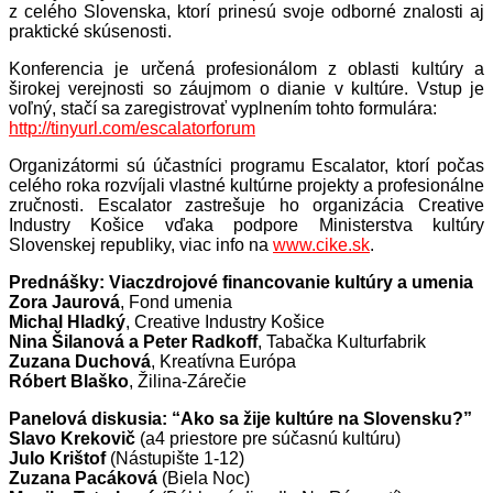
z celého Slovenska, ktorí prinesú svoje odborné znalosti aj
praktické skúsenosti.
Konferencia je určená profesionálom z oblasti kultúry a
širokej verejnosti so záujmom o dianie v kultúre. Vstup je
voľný, stačí sa zaregistrovať vyplnením tohto formulára:
http://tinyurl.com/escalatorforum
Organizátormi sú účastníci programu Escalator, ktorí počas
celého roka rozvíjali vlastné kultúrne projekty a profesionálne
zručnosti. Escalator zastrešuje ho organizácia Creative
Industry Košice vďaka podpore Ministerstva kultúry
Slovenskej republiky, viac info na
www.cike.sk
.
Prednášky: Viaczdrojové financovanie kultúry a umenia
Zora Jaurová
, Fond umenia
Michal Hladký
, Creative Industry Košice
Nina Šilanová a Peter Radkoff
, Tabačka Kulturfabrik
Zuzana Duchová
, Kreatívna Európa
Róbert Blaško
, Žilina-Zárečie
Panelová diskusia: “Ako sa žije kultúre na Slovensku?”
Slavo Krekovič
(a4 priestore pre súčasnú kultúru)
Julo Krištof
(Nástupište 1-12)
Zuzana Pacáková
(Biela Noc)