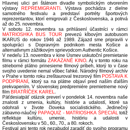
Hlavnej ulici pri štátnom divadle symbolickým otvorením
výstavy
REPREMIGRANTI
. Výstava pochádza z dielne
samotného festivalu a predstaví portréty športových
reprezentantov, ktorí emigrovali z Československa, a potrvá
až do 25. novembra.
V sobotu 12. novembra sa prihlásení účastníci v rámci
MATRIOSHKA BUS TOUR
prevezú kĺbovým autobusom
IKARUS do rokov 1946 až 1989. Zájazd sme pripravili v
spolupráci s Dopravným podnikom mesta Košice a
alternatívnym zážitkovým sprievodcom Authentic Košice.
V nedeľu 13. novembra v kine Úsmev uskutoční premietanie
filmu v rámci formátu
ZAKÁZANÉ KINO
. Aj v tomto roku na
strieborné plátno prinesieme filmový príbeh, ktorý to v čase
svojho uvedenie nemal vôbec ľahké. Národný filmový archív
v Prahe v tomto roku zreštauroval trezorový film
POSTAVA K
PODPÍRANÍ
, ktorý sa na plátne objaví pred naším ďalším
prekvapením. V slovenskej predpremiére premietneme nový
film
BRATŘÍČEK KAREL
.
Päťdesiatpäť otázok preverí v pondelok 14. novembra naše
znalosti z umenia, kultúry, histórie a udalostí, ktoré sa
odohrali v živote človeka socialistického. Jedinečný
zábavno-náučný
PAPAQUIZ - MATRIOSHKA ŠPECIÁL
totiž
reflektuje kultúru, umenie, históriu a udalosti v
Československu v 50., 60., 70., a 80. rokoch.
Festival ani tento rok nezabudol zaradiť do svojho programu