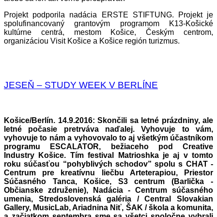
Projekt podporila nadácia ERSTE STIFTUNG. Projekt je
spolufinancovaný grantovým programom K13-Košické
kultúrne centrá, mestom Košice, Českým centrom,
organizáciou Visit Košice a Košice región turizmus.
JESEŇ – STUDY WEEK V BERLÍNE
Košice/Berlín. 14.9.2016: Skončili sa letné prázdniny, ale
letné počasie pretrváva naďalej. Vyhovuje to vám,
vyhovuje to nám a vyhovovalo to aj všetkým účastníkom
programu ESCALATOR, bežiaceho pod
Creative
Industry Košice
. Tím festival
Matrioshka
je aj v tomto
roku súčasťou “pohyblivých schodov” spolu s
CHAT -
Centrum pre kreatívnu liečbu Arteterapiou
,
Priestor
Súčasného Tanca, Košice
, S3 centrum (
Barlička -
Občianske združenie
),
Nadácia - Centrum súčasného
umenia
,
Stredoslovenská galéria / Central Slovakian
Gallery
,
MusicLab
,
Ariadnina Niť
,
ŠAK / škola a komunita
,
a začiatkom septembra sme sa všetci spoločne vybrali