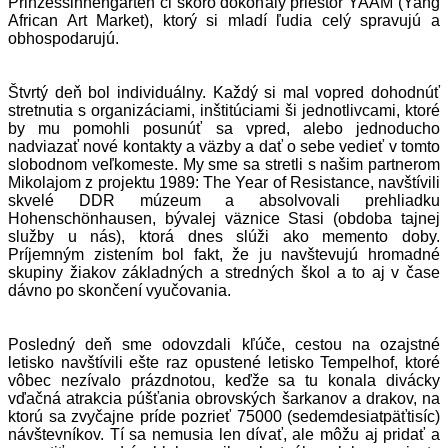
Prinzessinnengarten či skoro dokonalý priestor YAAM (Yang
African Art Market), ktorý si mladí ľudia celý spravujú a
obhospodarujú.
Štvrtý deň bol individuálny. Každý si mal vopred dohodnúť
stretnutia s organizáciami, inštitúciami ši jednotlivcami, ktoré
by mu pomohli posunúť sa vpred, alebo jednoducho
nadviazať nové kontakty a väzby a dať o sebe vedieť v tomto
slobodnom veľkomeste. My sme sa stretli s našim partnerom
Mikolajom z projektu
1989: The Year of Resistance
, navštívili
skvelé DDR múzeum a absolvovali prehliadku
Hohenschönhausen, bývalej väznice Stasi (obdoba tajnej
služby u nás), ktorá dnes slúži ako memento doby.
Príjemným zistením bol fakt, že ju navštevujú hromadné
skupiny žiakov základných a stredných škol a to aj v čase
dávno po skončení vyučovania.
Posledný deň sme odovzdali kľúče, cestou na ozajstné
letisko navštívili ešte raz opustené letisko Tempelhof, ktoré
vôbec nezívalo prázdnotou, keďže sa tu konala divácky
vďačná atrakcia púšťania obrovských šarkanov a drakov, na
ktorú sa zvyčajne príde pozrieť 75000 (sedemdesiatpäťtisíc)
návštevníkov. Tí sa nemusia len dívať, ale môžu aj pridať a