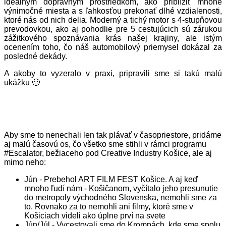
ideálnym dopravným prostriedkom, ako priblížiť mnohé
výnimočné miesta a s ľahkosťou prekonať dlhé vzdialenosti,
ktoré nás od nich delia. Moderný a tichý motor s 4-stupňovou
prevodovkou, ako aj pohodlie pre 5 cestujúcich sú zárukou
zážitkového spoznávania krás našej krajiny, ale istým
ocenením toho, čo náš automobilový priemysel dokázal za
posledné dekády.
A akoby to vyzeralo v praxi, pripravili sme si takú malú
ukážku 🙂
Aby sme to nenechali len tak plávať v časopriestore, pridáme
aj malú časovú os, čo všetko sme stihli v rámci programu
#Escalator, bežiaceho pod Creative Industry Košice, ale aj
mimo neho:
Jún
- Prebehol ART FILM FEST Košice. A aj keď
mnoho ľudí nám - Košičanom, vyčítalo jeho presunutie
do metropoly východného Slovenska, nemohli sme za
to. Rovnako za to nemohli ani filmy, ktoré sme v
Košiciach videli ako úplne prví na svete
Jún/Júl
- Vycestovali sme do Krompách, kde sme spolu