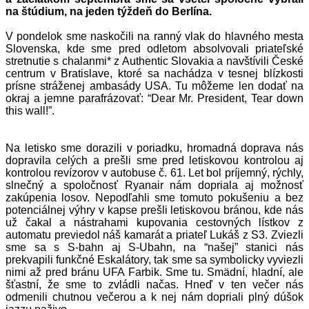
na štúdium, na jeden týždeň do Berlína.
V pondelok sme naskočili na ranný vlak do hlavného mesta
Slovenska, kde sme pred odletom absolvovali priateľské
stretnutie s chalanmi* z
Authentic Slovakia
a navštívili
České
centrum v Bratislave
, ktoré sa nachádza v tesnej blízkosti
prísne stráženej ambasády USA. Tu môžeme len dodať na
okraj a jemne parafrázovať: “Dear Mr. President, Tear down
this wall!”.
Na letisko sme dorazili v poriadku, hromadná doprava nás
dopravila celých a prešli sme pred letiskovou kontrolou aj
kontrolou revízorov v autobuse č. 61. Let bol príjemný, rýchly,
slnečný a spoločnosť Ryanair nám dopriala aj možnosť
zakúpenia losov. Nepodľahli sme tomuto pokušeniu a bez
potenciálnej výhry v kapse prešli letiskovou bránou, kde nás
už čakal a nástrahami kupovania cestovných lístkov z
automatu previedol náš kamarát a priateľ Lukáš z S3. Zviezli
sme sa s S-bahn aj S-Ubahn, na “našej” stanici nás
prekvapili funkčné Eskalátory, tak sme sa symbolicky vyviezli
nimi až pred bránu UFA Farbik. Sme tu. Smädní, hladní, ale
šťastní, že sme to zvládli načas. Hneď v ten večer nás
odmenili chutnou večerou a k nej nám dopriali plný dúšok