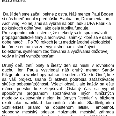
jazzu naživo.
Ďalší deň sme začali pekne z ostra. Náš mentor Paul Bogen
si nás hneď podal v prednáške Evaluation, Documentation,
Archiving. Po nej sme sa vybrali na obhliadku UFA Fabrik a
po kúskoch odhaľovali ako celá fabrika funguje.
Prekvapením bolo zistenie, že niekedy sa tu spracovávali
propagandistické filmy a archivovali snímky, ktoré sa v danej
dobe natočili. Po 70. rokoch je tu medzinárodné ekologické
kultúrne centrum so zelenými strechami, slnečnými
kolektormi, systémom zadržiavania a využívania dažďovej
vody a inými vymoženosťami.
Druhý deň, tretí, piaty a šiesty deň sa niesli v rovnakom
duchu, len Paula vystriedal náš druhý mentor Sandy
Fitzgerald, a workshopy nahradili sedenia “One to One”, kde
sa váš projekt, snaha či aktivita podrobia zaťažkávacej
skúške sebesta(to)čnosti. Všetci obstáli, ale každý sa ešte
máme priestor kde zlepšovať. Ostatný čas sa vyplnil
spoločným programom spoznávania iných funčkných
modelov existovania nielen kultúrnych “centier” v blízkom
okolí ako napríklad komunitná záhradu Stadtteilgarten
Schillerkiez priamo na opustenom letisku Tempelhof,
slobodný mestský priestor Holzmarkt, mestská záhrada