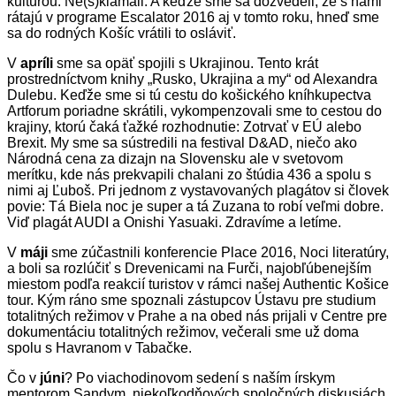
kultúrou. Ne(s)klamali. A keďže sme sa dozvedeli, že s nami
rátajú v programe Escalator 2016 aj v tomto roku, hneď sme
sa do rodných Košíc vrátili to osláviť.
V
apríli
sme sa opäť spojili s Ukrajinou. Tento krát
prostredníctvom knihy „Rusko, Ukrajina a my“ od Alexandra
Dulebu. Keďže sme si tú cestu do košického kníhkupectva
Artforum poriadne skrátili, vykompenzovali sme to cestou do
krajiny, ktorú čaká ťažké rozhodnutie: Zotrvať v EÚ alebo
Brexit. My sme sa sústredili na festival D&AD, niečo ako
Národná cena za dizajn na Slovensku ale v svetovom
merítku, kde nás prekvapili chalani zo štúdia 436 a spolu s
nimi aj Ľuboš. Pri jednom z vystavovaných plagátov si človek
povie: Tá Biela noc je super a tá Zuzana to robí veľmi dobre.
Viď plagát AUDI a Onishi Yasuaki. Zdravíme a letíme.
V
máji
sme zúčastnili konferencie Place 2016, Noci literatúry,
a boli sa rozlúčiť s Drevenicami na Furči, najobľúbenejším
miestom podľa reakcií turistov v rámci našej Authentic Košice
tour. Kým ráno sme spoznali zástupcov Ústavu pre studium
totalitných režimov v Prahe a na obed nás prijali v Centre pre
dokumentáciu totalitných režimov, večerali sme už doma
spolu s Havranom v Tabačke.
Čo v
júni
? Po viachodinovom sedení s naším írskym
mentorom Sandym, niekoľkodňových spoločných diskusiách