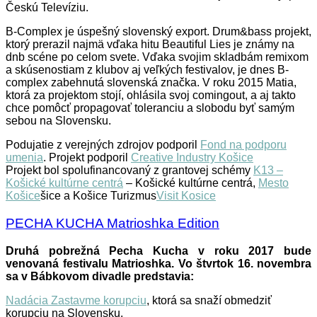
Českú Televíziu.
B-Complex je úspešný slovenský export. Drum&bass projekt,
ktorý prerazil najmä vďaka hitu Beautiful Lies je známy na
dnb scéne po celom svete. Vďaka svojim skladbám remixom
a skúsenostiam z klubov aj veľkých festivalov, je dnes B-
complex zabehnutá slovenská značka. V roku 2015 Matia,
ktorá za projektom stojí, ohlásila svoj comingout, a aj takto
chce pomôcť propagovať toleranciu a slobodu byť samým
sebou na Slovensku.
Podujatie z verejných zdrojov podporil
Fond na podporu
umenia
. Projekt podporil
Creative Industry Košice
Projekt bol spolufinancovaný z grantovej schémy
K13 –
Košické kultúrne centrá
– Košické kultúrne centrá,
Mesto
Košice
šice a Košice Turizmus
Visit Kosice
PECHA KUCHA Matrioshka Edition
Druhá pobrežná Pecha Kucha v roku 2017 bude
venovaná festivalu Matrioshka. Vo štvrtok 16. novembra
sa v Bábkovom divadle predstavia:
Nadácia Zastavme korupciu
, ktorá sa snaží obmedziť
korupciu na Slovensku.