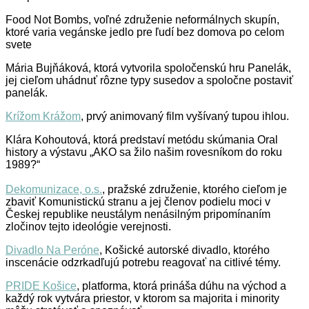
Food Not Bombs, voľné združenie neformálnych skupín,
ktoré varia vegánske jedlo pre ľudí bez domova po celom
svete
Mária Bujňáková, ktorá vytvorila spoločenskú hru Panelák,
jej cieľom uhádnuť rôzne typy susedov a spoločne postaviť
panelák.
Krížom Krážom
, prvý animovaný film vyšívaný tupou ihlou.
Klára Kohoutová, ktorá predstaví metódu skúmania Oral
history a výstavu „AKO sa žilo našim rovesníkom do roku
1989?“
Dekomunizace, o.s.
, pražské združenie, ktorého cieľom je
zbaviť Komunistickú stranu a jej členov podielu moci v
Českej republike neustálym nenásilným pripomínaním
zločinov tejto ideológie verejnosti.
Divadlo Na Peróne
, Košické autorské divadlo, ktorého
inscenácie odzrkadľujú potrebu reagovať na citlivé témy.
PRIDE Košice
, platforma, ktorá prináša dúhu na východ a
každý rok vytvára priestor, v ktorom sa majorita i minority