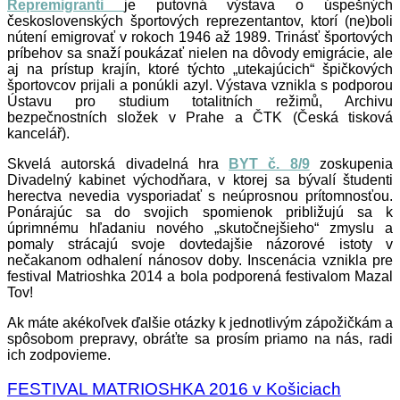
Repremigranti
je putovná výstava o úspešných
československých športových reprezentantov, ktorí (ne)boli
nútení emigrovať v rokoch 1946 až 1989. Trinásť športových
príbehov sa snaží poukázať nielen na dôvody emigrácie, ale
aj na prístup krajín, ktoré týchto „utekajúcich“ špičkových
športovcov prijali a ponúkli azyl. Výstava vznikla s podporou
Ústavu pro studium totalitních režimů, Archivu
bezpečnostních složek v Prahe a ČTK (Česká tisková
kancelář).
Skvelá autorská divadelná hra
BYT č. 8/9
zoskupenia
Divadelný kabinet východňara, v ktorej sa bývalí študenti
herectva nevedia vysporiadať s neúprosnou prítomnosťou.
Ponárajúc sa do svojich spomienok približujú sa k
úprimnému hľadaniu nového „skutočnejšieho“ zmyslu a
pomaly strácajú svoje dovtedajšie názorové istoty v
nečakanom odhalení nánosov doby. Inscenácia vznikla pre
festival Matrioshka 2014 a bola podporená festivalom Mazal
Tov!
Ak máte akékoľvek ďalšie otázky k jednotlivým zápožičkám a
spôsobom prepravy, obráťte sa prosím priamo na nás, radi
ich zodpovieme.
FESTIVAL MATRIOSHKA 2016 v Košiciach