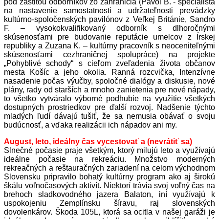
pod záštitou odborníkov zo zahraničia (Pavol B. - špecialista
na nastavenie samostatnosti a udržateľnosti prevádzky
kultúrno-spoločenských pavilónov z Veľkej Británie, Sandro
F. – vysokokvalifikovaný odborník s dlhoročnými
skúsenosťami pre budovanie reputácie umelcov z Írskej
republiky a Zuzana K. – kultúrny pracovník s neoceniteľnými
skúsenosťami cezhraničnej spolupráce) na projekte
„Pohyblivé schody“ s cieľom zveľadenia života občanov
mesta Košíc a jeho okolia. Ranná rozcvička, Intenzívne
nasadenie počas výučby, spoločné dialógy a diskusie, nové
plány, rady od starších a mnoho zanietenia pre nové nápady,
to všetko vytváralo výborné podhubie na využitie všetkých
dostupných prostriedkov pre ďalší rozvoj. Nadšenie týchto
mladých ľudí dávajú tušiť, že sa nemusia obávať o svoju
budúcnosť, a vďaka realizácii ich nápadov ani my.
August, leto, ideálny čas vycestovať a (nevrátiť sa)
Slnečné počasie praje všetkým, ktorý milujú leto a využívajú
ideálne počasie na rekreáciu. Množstvo moderných
rekreačných a reštauračných zariadení na celom východnom
Slovensku pripravilo bohatý kultúrny program ako aj širokú
škálu voľnočasových aktivít. Niektorí trávia svoj voľný čas na
brehoch sladkovodného jazera Balaton, iní využívajú k
uspokojeniu Zemplínsku šíravu, raj slovenských
dovolenkárov. Škoda 105L, ktorá sa ocitla v našej garáži je