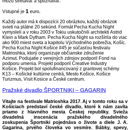
môžu stretávať a spoznávať.
1
Vstupné je
euro.
Každý autor má k dispozícii 20 obrázkov, každý obrázok
svieti na plátne 20 sekúnd. Formát Pecha Kucha Night
vymysleli a v roku 2003 v Tokiu uskutočnili architekti Astrid
Klein a Mark Dytham. Pecha Kucha Night sa rozšírila do viac
ako 900 miest sveta a kapitolu Východného pobrežia, Košíc.
Pecha Kucha Night Košice #45 je súčasťou festivalu
Matrioshka, ktorý organizuje občianske združenie
Azimut.
Podujatie z verejných zdrojov podporil Fond na
podporu umenia. Projekt podporil Creative Industry
Košice.
Projekt bol spolufinancovaný z grantovej schémy
K13 – Košické kultúrne centrá, Mesto Košice, Košice
Turizmus, Visit Kosice a České centrum.
Pražské divadlo ŠPORTNIKI – GAGARIN
Vitajte na festivale Matrioshka 2017. Aj v tomto roku sa v
Košiciach predstaví české divadlo, ktoré k nám zavíta
priamo z hlavného mesta Českej republiky. Svieža
divadelná inscenácia pražského divadelného
zoskupenia Športniki pojednáva o živote a diele J. A.
Gagarina, prvého človeka vo vesmíre. Bábky, spevy,