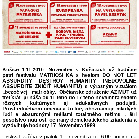
Košice 1.11.2016: November v Košiciach už tradične
patrí festivalu MATRIOSHKA s heslom DO NOT LET
ABSURDITY DESTROY HUMANITY (NEDOVOĽME
ABSURDITE ZNIČIŤ HUMANITU) s výrazným vizuálom
„bezočivej“ matriošky. Občianske združenie AZIMUT už
tretíkrát prináša od 11-teho do 17-teho novembra sedem
rôznych kultúrnych aj edukatívnych podujatí.
Prostredníctvom umenia a kultúry oboznamuje mladých
ľudí s absurdnými reáliami totalitného režimu , šíri
posolstvo nutnosti ochrany demokratického zriadenia a
vyzdvihuje hodnoty 17. Novembra 1989.
Festival začína v piatok 11. novembra o 16.00 hodine na