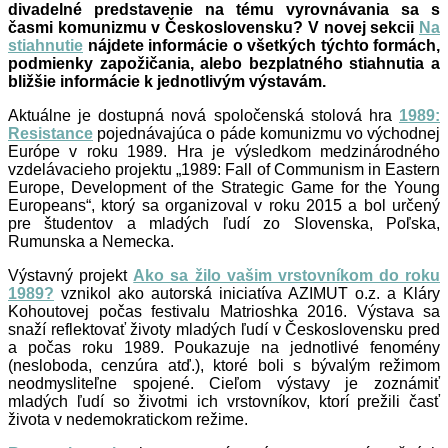
divadelné predstavenie na tému vyrovnávania sa s
časmi komunizmu v Československu? V novej sekcii
Na
stiahnutie
nájdete informácie o všetkých týchto formách,
podmienky zapožičania, alebo bezplatného stiahnutia a
bližšie informácie k jednotlivým výstavám.
Aktuálne je dostupná nová spoločenská stolová hra
1989:
Resistance
pojednávajúca o páde komunizmu vo východnej
Európe v roku 1989. Hra je výsledkom medzinárodného
vzdelávacieho projektu „1989: Fall of Communism in Eastern
Europe, Development of the Strategic Game for the Young
Europeans“, ktorý sa organizoval v roku 2015 a bol určený
pre študentov a mladých ľudí zo Slovenska, Poľska,
Rumunska a Nemecka.
Výstavný projekt
Ako sa žilo vašim vrstovníkom do roku
1989?
vznikol ako autorská iniciatíva AZIMUT o.z. a Kláry
Kohoutovej počas festivalu Matrioshka 2016. Výstava sa
snaží reflektovať životy mladých ľudí v Československu pred
a počas roku 1989. Poukazuje na jednotlivé fenomény
(nesloboda, cenzúra atď.), ktoré boli s bývalým režimom
neodmysliteľne spojené. Cieľom výstavy je zoznámiť
mladých ľudí so životmi ich vrstovníkov, ktorí prežili časť
života v nedemokratickom režime.