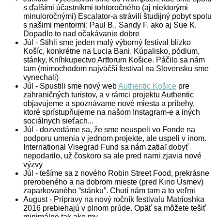
s ďalšími účastníkmi tohtoročného (aj niektorými
minuloročnými) Escalator-a strávili študijný pobyt spolu
s našimi mentormi: Paul B., Sandy F. ako aj Sue K.
Dopadlo to nad očakávanie dobre
Júl
- Stihli sme jeden malý výborný festival blízko
Košíc, konkrétne na Lucia Bani. Kúpalisko, pódium,
stánky, Kníhkupectvo Artforum Košice. Páčilo sa nám
tam (mimochodom najväčší festival na Slovensku sme
vynechali)
Júl
- Spustili sme nový web
Authentic Košice
pre
zahraničných turistov, a v rámci projektu Authentic
objavujeme a spoznávame nové miesta a príbehy,
ktoré sprístupňujeme na našom Instagram-e a iných
sociálnych sieťach...
Júl
- dozvedáme sa, že sme neuspeli vo Fonde na
podporu umenia v jednom projekte, ale uspeli v inom.
International Visegrad Fund sa nám zatiaľ dobyť
nepodarilo, už čoskoro sa ale pred nami zjavia nové
výzvy
Júl
- tešíme sa z nového Robin Street Food, prekrásne
prerobeného a na dobrom mieste (pred Kino Úsmev)
zaparkovaného “stánku”. Chutí nám tam a to veľmi
August
- Prípravy na nový ročník festivalu Matrioshka
2016 prebiehajú v plnom prúde. Opäť sa môžete tešiť
minimálne tak ako my...