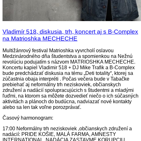
Vladimír 518, diskusia, trh, koncert aj s B-Complex
na Matrioshka MECHECHE
Multižánrový festival Matrioshka vyvrcholí oslavou
Medzinárodného dňa študentstva a spomienkou na Nežnú
revolúciu podujatím s názvom MATRIOSHKA MECHECHE.
Koncertu kapiel Vladimir 518 + DJ Mike Trafik a B-Complex
bude predchádzať diskusia na tému „Deti totality“, ktorej sa
zúčastnia obaja interpréti . Počas večera bude v Tabačke
prebiehať aj neformálny trh neziskoviek, občianskych
združení a nadácií spolupracujúcich s študentmi a mladými
ľuďmi, na ktorom sa môžete dozvedieť niečo o ich súčasných
aktivitách a plánoch do budúcna, nadviazať nové kontakty
alebo sa len tak voľne porozprávať.
Časový harmonogram:
17:00 Neformálny trh neziskoviek ,občianskych združení a
nadácií: PRIDE KOŠIE, MALÁ FARMA, AMNESTY
IN
TERNATIONAL, NADÁCIA ZASTAVME KORUPCIU,