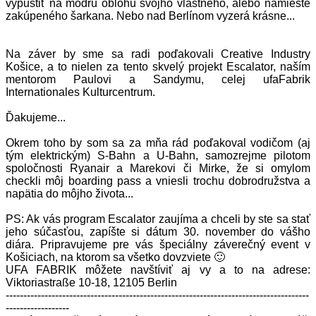
vypustiť na modrú oblohu svojho vlastného, alebo namieste
zakúpeného šarkana. Nebo nad Berlínom vyzerá krásne...
Na záver by sme sa radi poďakovali Creative Industry
Košice, a to nielen za tento skvelý projekt Escalator, naším
mentorom Paulovi a Sandymu, celej
ufaFabrik
Internationales Kulturcentrum
.
Ďakujeme...
Okrem toho by som sa za mňa rád poďakoval vodičom (aj
tým elektrickým) S-Bahn a U-Bahn, samozrejme pilotom
spoločnosti
Ryanair
a Marekovi či Mirke, že si omylom
checkli môj boarding pass a vniesli trochu dobrodružstva a
napätia do môjho života...
PS: Ak vás program Escalator zaujíma a chceli by ste sa stať
jeho súčasťou, zapíšte si dátum 30. november do vášho
diára. Pripravujeme pre vás špeciálny záverečný event v
Košiciach, na ktorom sa všetko dovzviete 🙂
UFA FABRIK môžete navštíviť aj vy a to na adrese:
Viktoriastraße 10-18, 12105 Berlin
--------------------------------------------------------------------------------------
------------------