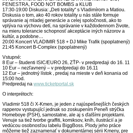
FENESTRA, FOOD NOT BOMBS a KLUB
17:30-19:00 Diskusia: „Deti totality“ s Vladimírom a Matiou.
Diskusia o tom, ako 40 rokov totality u nás stále formuje
správanie aj mladej generácie a celej spoločnosti, ako to
vplýva na výchovu detí, na správanie v každodennom živote,
na mieru tolerancie schopnosť akceptácie iných názorov a
kultúr, a podobne…
20:00 Koncert VLADIMIR 518 + DJ Mike Trafik (spoplatnený)
21:45 Koncert B-Complex (spoplatnený)
Vstupné:
8 Eur – študenti ISIC/EURO 26, ZŤP- v predpredaji do 16. 11
10 Eur – nezľavnený – v predpredaji do 16.11
12 Eur – jednotný lístok , predaj na mieste v deň konania od
15:00 hod.
Predpredaj na
www.ticketportal.sk
O interprétoch:
Vladimir 518 či X-Kmen, je jeden z najúspešnejších českých
rapperov vystupující jednak so zoskupením Peneři strýčka
Homeboye (PSH), samostatne, ale aj s ďalšími projektami.
Venuje sa tiež tvorbe graffiti, komiksov, kníh, ilustrácií a je
vedúcou osobnosťou labelu BiggBoss. Plody jeho práce
môžeme tiež zaznamenať v dokumentárnej sérii Kmeny, pre