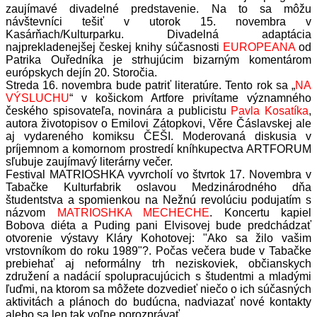
zaujímavé divadelné predstavenie. Na to sa môžu
návštevníci tešiť v utorok 15. novembra v
Kasárňach/Kulturparku. Divadelná adaptácia
najprekladenejšej českej knihy súčasnosti
EUROPEANA
od
Patrika Ouředníka je strhujúcim bizarným komentárom
európskych dejín 20. Storočia.
Streda 16. novembra bude patriť literatúre. Tento rok sa „
NA
VÝSLUCHU
“ v košickom Artfore privítame významného
českého spisovateľa, novinára a publicistu
Pavla Kosatíka
,
autora životopisov o Emilovi Zátopkovi, Věre Čáslavskej ale
aj vydareného komiksu ČEŠI. Moderovaná diskusia v
príjemnom a komornom prostredí kníhkupectva ARTFORUM
sľubuje zaujímavý literárny večer.
Festival MATRIOSHKA vyvrcholí vo štvrtok 17. Novembra v
Tabačke Kulturfabrik oslavou Medzinárodného dňa
študentstva a spomienkou na Nežnú revolúciu podujatím s
názvom
MATRIOSHKA MECHECHE
. Koncertu kapiel
Bobova diéta a Puding pani Elvisovej bude predchádzať
otvorenie výstavy Kláry Kohotovej: "Ako sa žilo vašim
vrstovníkom do roku 1989"?. Počas večera bude v Tabačke
prebiehať aj neformálny trh neziskoviek, občianskych
združení a nadácií spolupracujúcich s študentmi a mladými
ľuďmi, na ktorom sa môžete dozvedieť niečo o ich súčasných
aktivitách a plánoch do budúcna, nadviazať nové kontakty
alebo sa len tak voľne porozprávať.