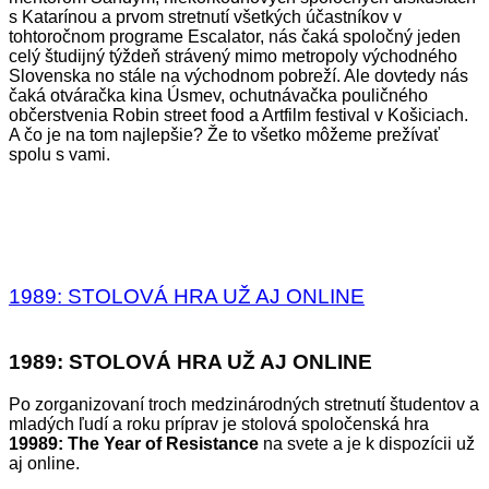
s Katarínou a prvom stretnutí všetkých účastníkov v
tohtoročnom programe Escalator, nás čaká spoločný jeden
celý študijný týždeň strávený mimo metropoly východného
Slovenska no stále na východnom pobreží. Ale dovtedy nás
čaká otváračka kina Úsmev, ochutnávačka pouličného
občerstvenia Robin street food a Artfilm festival v Košiciach.
A čo je na tom najlepšie? Že to všetko môžeme prežívať
spolu s vami.
1989: STOLOVÁ HRA UŽ AJ ONLINE
1989: STOLOVÁ HRA UŽ AJ ONLINE
Po zorganizovaní troch medzinárodných stretnutí študentov a
mladých ľudí a roku príprav je stolová spoločenská hra
19989: The Year of Resistance
na svete a je k dispozícii už
aj online.