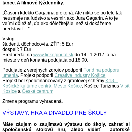
tance. A filmové týždenníky.
„Časom kdekto Gagarina prekoná. Ale nikto se po lete tak
neusmeje na ľudstvo a vesmír, ako Jura Gagarin. A to je
veľmi dôležité, ďaleko dôležitejšie, než si dokážeme
predstaviť…“
Vstup:
študenti, dôchodcovia, ZŤP: 5 Eur
dospelí: 7 Eur
Predpredaj na
www.ticketportal.sk
do 14.11.2017, a na
mieste v deň konania podujatia od 18.00.
Podujatie z verejných zdrojov podporil
Fond na podporu
umenia
. Projekt podporil
Creative Industry Košice
Projekt bol spolufinancovaný z grantovej schémy
K13 –
Košické kultúrne centrá
,
Mesto Košice
, Košice Turizmus
Visit
Kosice
a
České centrum
Zmena programu vyhradená.
VÝSTAVY, HRA A DIVADLO PRE ŠKOLY
Máte záujem o zaujímavú výstavu do školy, zahrať si
spoločenskú stolovú hru, alebo vidieť autorské