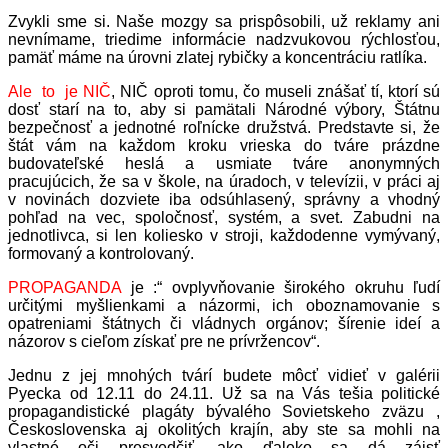
Zvykli sme si. Naše mozgy sa prispôsobili, už reklamy ani
nevnímame, triedime informácie nadzvukovou rýchlosťou,
pamäť máme na úrovni zlatej rybičky a koncentráciu ratlíka.
Ale to je NIČ
, NIČ oproti tomu, čo museli znášať tí, ktorí sú
dosť starí na to, aby si pamätali Národné výbory, Štátnu
bezpečnosť a jednotné roľnícke družstvá. Predstavte si, že
štát vám na každom kroku vrieska do tváre prázdne
budovateľské heslá a usmiate tváre anonymných
pracujúcich, že sa v škole, na úradoch, v televízii, v práci aj
v novinách dozviete iba odsúhlasený, správny a vhodný
pohľad na vec, spoločnosť, systém, a svet. Zabudni na
jednotlivca, si len koliesko v stroji, každodenne vymývaný,
formovaný a kontrolovaný.
PROPAGANDA
je :“ ovplyvňovanie širokého okruhu ľudí
určitými myšlienkami a názormi, ich oboznamovanie s
opatreniami štátnych či vládnych orgánov; šírenie ideí a
názorov s cieľom získať pre ne prívržencov“.
Jednu z jej mnohých tvárí budete môcť vidieť v galérii
Pyecka od 12.11 do 24.11. Už sa na Vás tešia politické
propagandistické plagáty bývalého Sovietskeho zväzu ,
Československa aj okolitých krajín, aby ste sa mohli na
vlastné oči presvedčiť, ako ďaleko sa dá zájsť