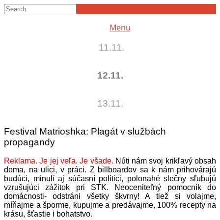
Menu
11.11.
12.11.
13.11.
Festival Matrioshka: Plagát v službách
propagandy
Reklama. Je jej veľa. Je všade.
Núti nám svoj krikľavý obsah
doma, na ulici, v práci. Z billboardov sa k nám prihovárajú
budúci, minulí aj súčasní politici, polonahé slečny sľubujú
vzrušujúci zážitok pri STK. Neoceniteľný pomocník do
domácnosti- odstráni všetky škvrny! A tiež si volajme,
míňajme a šporme, kupujme a predávajme, 100% recepty na
krásu, šťastie i bohatstvo.