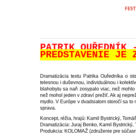
FEST
PATRIK OUŘEDNÍK 
PREDSTAVENIE JE 
Dramatizácia textu Patrika Ouředníka o st
telesnou i duševnou, individuálnou i kolekt
blahobytu sa naň zosypalo viac, než mohlo 
než mohol jeden v zdraví prežiť. Ak aj nepre
mydlo. V Európe v dvadsiatom storočí sa to m
sprava.
Koncept, réžia, hrajú: Kamil Bystrický, Tomá
Dramatizácia: Juraj Benko, Kamil Bystrický
Produkcia: KOLOMAŽ (združenie pre súčas