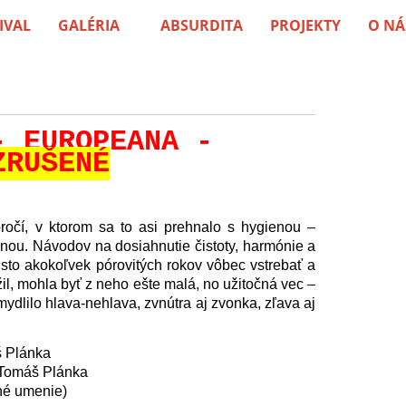
IVAL
GALÉRIA
ABSURDITA
PROJEKTY
O NÁ
- EUROPEANA -
ZRUŠENÉ
oročí, v ktorom sa to asi prehnalo s hygienou –
ívnou. Návodov na dosiahnutie čistoty, harmónie a
sto akokoľvek pórovitých rokov vôbec vstrebať a
žil, mohla byť z neho ešte malá, no užitočná vec –
ydlilo hlava-nehlava, zvnútra aj zvonka, zľava aj
š Plánka
, Tomáš Plánka
né umenie)