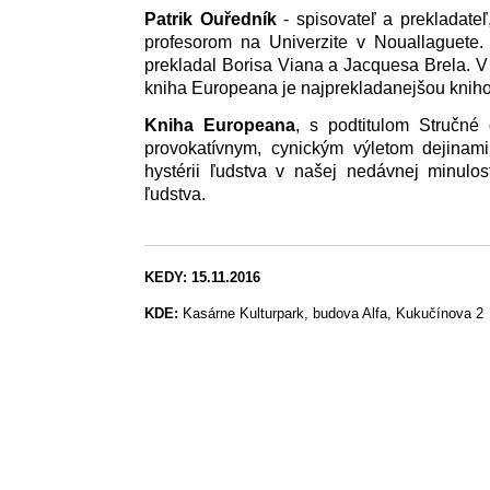
Patrik Ouředník
- spisovateľ a prekladateľ
profesorom na Univerzite v Nouallaguete
prekladal Borisa Viana a Jacquesa Brela. V r
kniha Europeana je najprekladanejšou kniho
Kniha Europeana
, s podtitulom Stručné 
provokatívnym, cynickým výletom dejinami
hystérii ľudstva v našej nedávnej minulos
ľudstva.
KEDY: 15.11.2016
KDE:
Kasárne Kulturpark, budova Alfa, Kukučínova 2