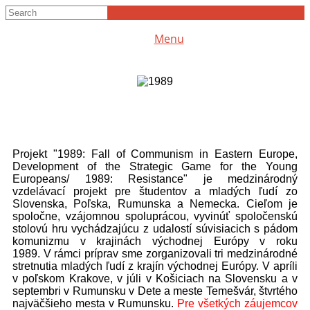
Menu
Projekt "1989: Fall of Communism in Eastern Europe,
Development of the Strategic Game for the Young
Europeans/ 1989: Resistance" je medzinárodný
vzdelávací projekt pre študentov a mladých ľudí zo
Slovenska, Poľska, Rumunska a Nemecka. Cieľom je
spoločne, vzájomnou spoluprácou, vyvinúť spoločenskú
stolovú hru vychádzajúcu z udalostí súvisiacich s pádom
komunizmu v krajinách východnej Európy v roku
1989. V rámci príprav sme zorganizovali tri medzinárodné
stretnutia mladých ľudí z krajín východnej Európy. V apríli
v poľskom Krakove, v júli v Košiciach na Slovensku a v
septembri v Rumunsku v Dete a meste Temešvár, štvrtého
najväčšieho mesta v Rumunsku.
Pre všetkých záujemcov