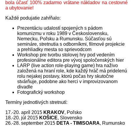
bola účasť 100% zadarmo vrátane nákladov na cestovné
a ubytovanie!
Každé podujatie zahŕňalo:
Prezentáciu udalostí spojených s pádom
komunizmu v roku 1989 v Československu,
Nemecku, Poľsku a Rumunsku. Súčasťou sú
semináre, stretnutia s odborníkmi, filmové projekcie
a prehliadky mesta so sprievodcom
Workshop pre tvorbu stolovej hry pod vedením
profesionálne editora pre vývoj spoločenských hier
LARP (live action role-playing game) hra naživo
založená na hraní role, kde každý hráč má pridelenú
rolu nejakej postavy, ktorú počas hry skutočne
stvárňuje, podobne ako herci v improvizovanom
divadle
Fotografický workshop
Termíny jednotlivých stretnutí:
17.-20. apríl 2015
KRAKOV
, Poľsko
18.-20. júl 2015
KOŠICE
,
Slovensko
26.-28. september 2015
DETA - TIMISOARA
, Rumunsko