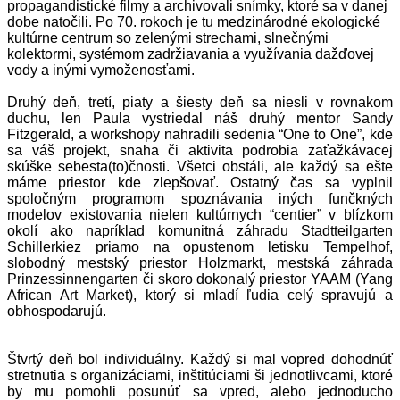
propagandistické filmy a archivovali snímky, ktoré sa v danej
dobe natočili. Po 70. rokoch je tu medzinárodné ekologické
kultúrne centrum so zelenými strechami, slnečnými
kolektormi, systémom zadržiavania a využívania dažďovej
vody a inými vymoženosťami.
Druhý deň, tretí, piaty a šiesty deň sa niesli v rovnakom
duchu, len Paula vystriedal náš druhý mentor Sandy
Fitzgerald, a workshopy nahradili sedenia “One to One”, kde
sa váš projekt, snaha či aktivita podrobia zaťažkávacej
skúške sebesta(to)čnosti. Všetci obstáli, ale každý sa ešte
máme priestor kde zlepšovať. Ostatný čas sa vyplnil
spoločným programom spoznávania iných funčkných
modelov existovania nielen kultúrnych “centier” v blízkom
okolí ako napríklad komunitná záhradu Stadtteilgarten
Schillerkiez priamo na opustenom letisku Tempelhof,
slobodný mestský priestor Holzmarkt, mestská záhrada
Prinzessinnengarten či skoro dokonalý priestor YAAM (Yang
African Art Market), ktorý si mladí ľudia celý spravujú a
obhospodarujú.
Štvrtý deň bol individuálny. Každý si mal vopred dohodnúť
stretnutia s organizáciami, inštitúciami ši jednotlivcami, ktoré
by mu pomohli posunúť sa vpred, alebo jednoducho