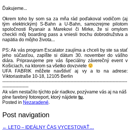
Ďakujeme...
Okrem toho by som sa za mňa rád poďakoval vodičom (aj
tým elektrickým) S-Bahn a U-Bahn, samozrejme pilotom
spoločnosti
Ryanair
a Marekovi či Mirke, že si omylom
checkli môj boarding pass a vniesli trochu dobrodružstva a
napätia do môjho života...
PS: Ak vás program Escalator zaujíma a chceli by ste sa stať
jeho súčasťou, zapíšte si dátum 30. november do vášho
diára. Pripravujeme pre vás špeciálny záverečný event v
Košiciach, na ktorom sa všetko dovzviete
UFA FABRIK môžete navštíviť aj vy a to na adrese:
Viktoriastraße 10-18, 12105 Berlin
--------------------------------------------------------------------------------------
------------------
Ak vám nestačilo týchto pár riadkov, pozývame vás aj na náš
plne farebný fotoreport, ktorý nájdete
tu
.
Posted in
Nezaradené
.
Post navigation
←
LETO – IDEÁLNY ČAS VYCESTOVAŤ…