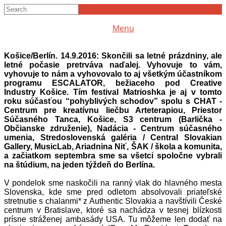
Menu
Košice/Berlín. 14.9.2016: Skončili sa letné prázdniny, ale
letné počasie pretrváva naďalej. Vyhovuje to vám,
vyhovuje to nám a vyhovovalo to aj všetkým účastníkom
programu ESCALATOR, bežiaceho pod
Creative
Industry Košice
. Tím festival
Matrioshka
je aj v tomto
roku súčasťou “pohyblivých schodov” spolu s
CHAT -
Centrum pre kreatívnu liečbu Arteterapiou
,
Priestor
Súčasného Tanca, Košice
, S3 centrum (
Barlička -
Občianske združenie
),
Nadácia - Centrum súčasného
umenia
,
Stredoslovenská galéria / Central Slovakian
Gallery
,
MusicLab
,
Ariadnina Niť
,
ŠAK / škola a komunita
,
a začiatkom septembra sme sa všetci spoločne vybrali
na štúdium, na jeden týždeň do Berlína.
V pondelok sme naskočili na ranný vlak do hlavného mesta
Slovenska, kde sme pred odletom absolvovali priateľské
stretnutie s chalanmi* z
Authentic Slovakia
a navštívili
České
centrum v Bratislave
, ktoré sa nachádza v tesnej blízkosti
prísne stráženej ambasády USA. Tu môžeme len dodať na