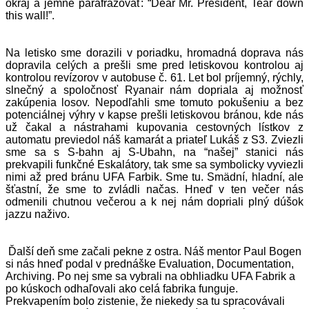
okraj a jemne parafrázovať: “Dear Mr. President, Tear down
this wall!”.
Na letisko sme dorazili v poriadku, hromadná doprava nás
dopravila celých a prešli sme pred letiskovou kontrolou aj
kontrolou revízorov v autobuse č. 61. Let bol príjemný, rýchly,
slnečný a spoločnosť Ryanair nám dopriala aj možnosť
zakúpenia losov. Nepodľahli sme tomuto pokušeniu a bez
potenciálnej výhry v kapse prešli letiskovou bránou, kde nás
už čakal a nástrahami kupovania cestovných lístkov z
automatu previedol náš kamarát a priateľ Lukáš z S3. Zviezli
sme sa s S-bahn aj S-Ubahn, na “našej” stanici nás
prekvapili funkčné Eskalátory, tak sme sa symbolicky vyviezli
nimi až pred bránu UFA Farbik. Sme tu. Smädní, hladní, ale
šťastní, že sme to zvládli načas. Hneď v ten večer nás
odmenili chutnou večerou a k nej nám dopriali plný dúšok
jazzu naživo.
Ďalší deň sme začali pekne z ostra. Náš mentor Paul Bogen
si nás hneď podal v prednáške Evaluation, Documentation,
Archiving. Po nej sme sa vybrali na obhliadku UFA Fabrik a
po kúskoch odhaľovali ako celá fabrika funguje.
Prekvapením bolo zistenie, že niekedy sa tu spracovávali