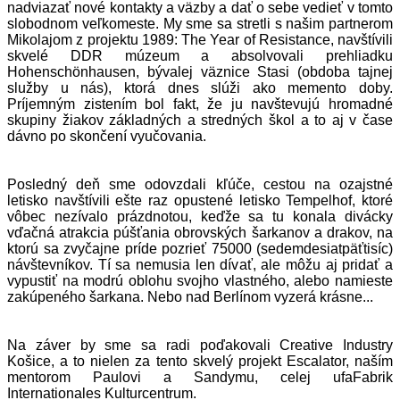
nadviazať nové kontakty a väzby a dať o sebe vedieť v tomto
slobodnom veľkomeste. My sme sa stretli s našim partnerom
Mikolajom z projektu
1989: The Year of Resistance
, navštívili
skvelé DDR múzeum a absolvovali prehliadku
Hohenschönhausen, bývalej väznice Stasi (obdoba tajnej
služby u nás), ktorá dnes slúži ako memento doby.
Príjemným zistením bol fakt, že ju navštevujú hromadné
skupiny žiakov základných a stredných škol a to aj v čase
dávno po skončení vyučovania.
Posledný deň sme odovzdali kľúče, cestou na ozajstné
letisko navštívili ešte raz opustené letisko Tempelhof, ktoré
vôbec nezívalo prázdnotou, keďže sa tu konala divácky
vďačná atrakcia púšťania obrovských šarkanov a drakov, na
ktorú sa zvyčajne príde pozrieť 75000 (sedemdesiatpäťtisíc)
návštevníkov. Tí sa nemusia len dívať, ale môžu aj pridať a
vypustiť na modrú oblohu svojho vlastného, alebo namieste
zakúpeného šarkana. Nebo nad Berlínom vyzerá krásne...
Na záver by sme sa radi poďakovali Creative Industry
Košice, a to nielen za tento skvelý projekt Escalator, naším
mentorom Paulovi a Sandymu, celej
ufaFabrik
Internationales Kulturcentrum
.