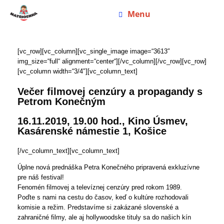
Menu
[vc_row][vc_column][vc_single_image image=“3613″
img_size=“full“ alignment=“center“][/vc_column][/vc_row][vc_row]
[vc_column width=“3/4″][vc_column_text]
Večer filmovej cenzúry a propagandy s
Petrom Konečným
16.11.2019, 19.00 hod., Kino Úsmev,
Kasárenské námestie 1, Košice
[/vc_column_text][vc_column_text]
Úplne nová prednáška Petra Konečného pripravená exkluzívne
pre náš festival!
Fenomén filmovej a televíznej cenzúry pred rokom 1989.
Poďte s nami na cestu do časov, keď o kultúre rozhodovali
komisie a režim. Predstavíme si zakázané slovenské a
zahraničné filmy, ale aj hollywoodske tituly sa do našich kín