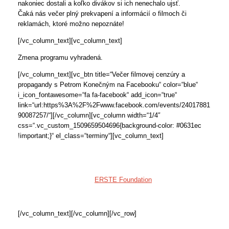
nakoniec dostali a koľko divákov si ich nenechalo ujsť.
Čaká nás večer plný prekvapení a informácií o filmoch či
reklamách, ktoré možno nepoznáte!
[/vc_column_text][vc_column_text]
Zmena programu vyhradená.
[/vc_column_text][vc_btn title=“Večer filmovej cenzúry a
propagandy s Petrom Konečným na Facebooku“ color=“blue“
i_icon_fontawesome=“fa fa-facebook“ add_icon=“true“
link=“url:https%3A%2F%2Fwww.facebook.com/events/24017881
90087257/“][/vc_column][vc_column width=“1/4″
css=“.vc_custom_1509659504696{background-color: #0631ec
!important;}“ el_class=“terminy“][vc_column_text]
Jednotné vstupné:
2 eurá (predpredaj aj predaj na mieste v Kine Úsmev)
P
rojekt podporila nadácia
ERSTE Foundation
.
Projekt je spolufinancovaný mestom Košice.
[/vc_column_text][/vc_column][/vc_row]